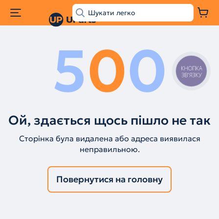
5
0
0
КНОПКА
ЗВ'ЯЗКУ
Ой, здається щось пішло не так
Сторінка була видалена або адреса виявилася
неправильною.
Повернутися на головну