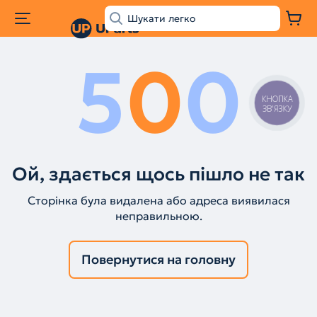
5
0
0
КНОПКА
ЗВ'ЯЗКУ
Ой, здається щось пішло не так
Сторінка була видалена або адреса виявилася
неправильною.
Повернутися на головну