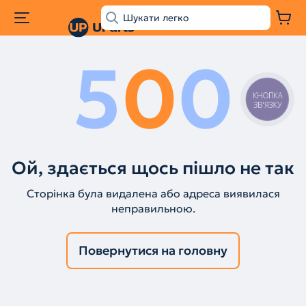
5
0
0
КНОПКА
ЗВ'ЯЗКУ
Ой, здається щось пішло не так
Сторінка була видалена або адреса виявилася
неправильною.
Повернутися на головну