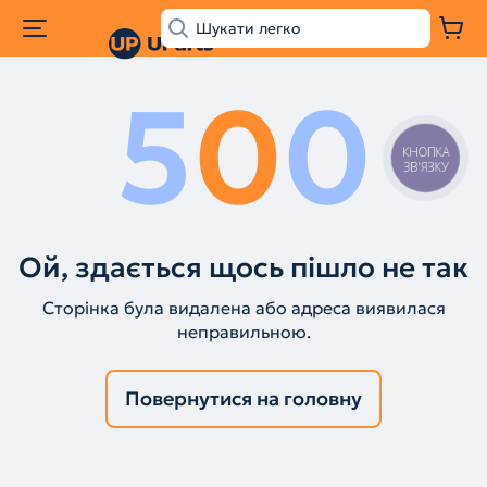
5
0
0
КНОПКА
ЗВ'ЯЗКУ
Ой, здається щось пішло не так
Сторінка була видалена або адреса виявилася
неправильною.
Повернутися на головну