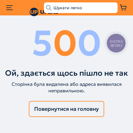
5
0
0
КНОПКА
ЗВ'ЯЗКУ
Ой, здається щось пішло не так
Сторінка була видалена або адреса виявилася
неправильною.
Повернутися на головну