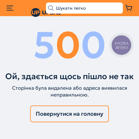
5
0
0
КНОПКА
ЗВ'ЯЗКУ
Ой, здається щось пішло не так
Сторінка була видалена або адреса виявилася
неправильною.
Повернутися на головну