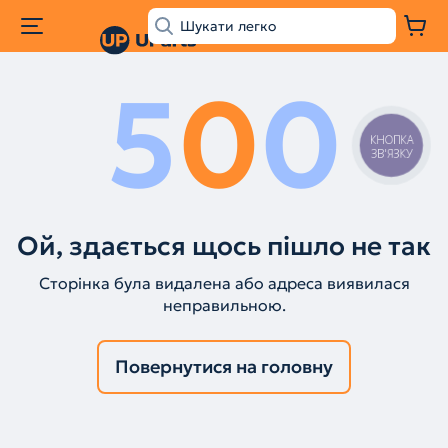
5
0
0
КНОПКА
ЗВ'ЯЗКУ
Ой, здається щось пішло не так
Сторінка була видалена або адреса виявилася
неправильною.
Повернутися на головну