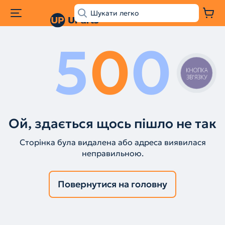
5
0
0
КНОПКА
ЗВ'ЯЗКУ
Ой, здається щось пішло не так
Сторінка була видалена або адреса виявилася
неправильною.
Повернутися на головну