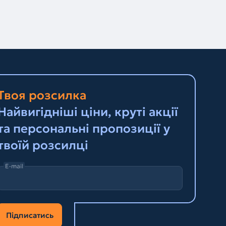
Твоя розсилка
Найвигідніші ціни, круті акції
та персональні пропозиції у
твоїй розсилці
E-mail
Підписатись