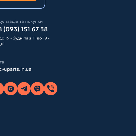
ультація та покупки
 (093) 151 67 38
до 19 - будні та з 11 до 19 -
дні
та
o@uparts.in.ua