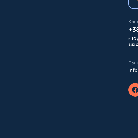
Конс
+38
з 10 
вихі
Пош
inf