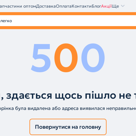
апчастини оптом
Доставка
Оплата
Контакти
Блог
Акції
Ще
5
0
0
, здається щось пішло не 
орінка була видалена або адреса виявилася неправильн
Повернутися на головну