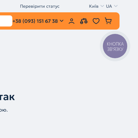
Перевірити статус
Київ
UA
+38 (093) 151 67 38
КНОПКА
ЗВ'ЯЗКУ
так
ою.