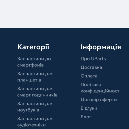
Категорії
Інформація
Запчастини до
Про UParts
смартфонів
Доставка
Запчастини для
Оплата
планшетів
Політика
Запчастини для
конфіденційності
смарт годинників
Договір оферти
Запчастини для
Відгуки
ноутбуків
Блог
Запчастини для
аудіотехніки