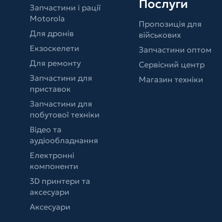
Послуги
Запчастини і рації
Motorola
Пропозиція для
Для дронів
військових
Екзоскелети
Запчастини оптом
Для ремонту
Сервісний центр
Запчастини для
Магазин техніки
приставок
Запчастини для
побутової техніки
Відео та
аудіообладнання
Електронні
компоненти
3D принтери та
аксесуари
Аксесуари