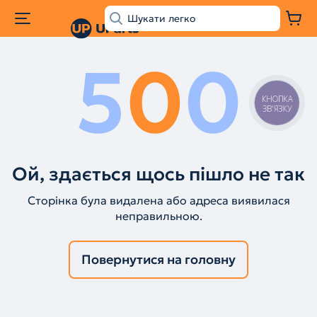
5
0
0
КНОПКА
ЗВ'ЯЗКУ
Ой, здається щось пішло не так
Сторінка була видалена або адреса виявилася
неправильною.
Повернутися на головну