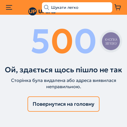
5
0
0
КНОПКА
ЗВ'ЯЗКУ
Ой, здається щось пішло не так
Сторінка була видалена або адреса виявилася
неправильною.
Повернутися на головну