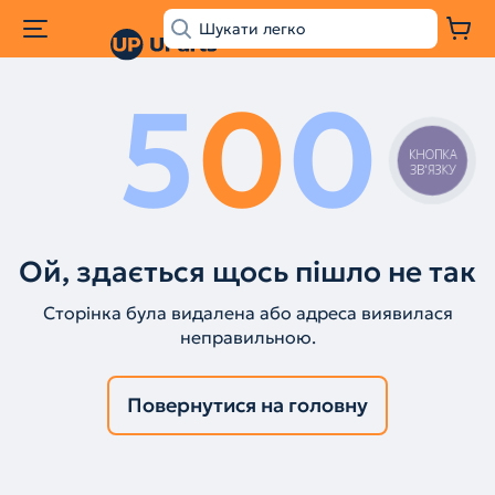
5
0
0
КНОПКА
ЗВ'ЯЗКУ
Ой, здається щось пішло не так
Сторінка була видалена або адреса виявилася
неправильною.
Повернутися на головну