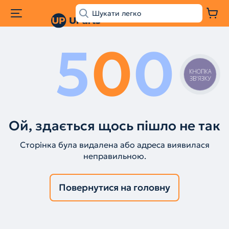
5
0
0
КНОПКА
ЗВ'ЯЗКУ
Ой, здається щось пішло не так
Сторінка була видалена або адреса виявилася
неправильною.
Повернутися на головну