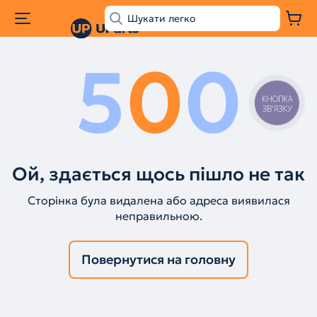
5
0
0
КНОПКА
ЗВ'ЯЗКУ
Ой, здається щось пішло не так
Сторінка була видалена або адреса виявилася
неправильною.
Повернутися на головну