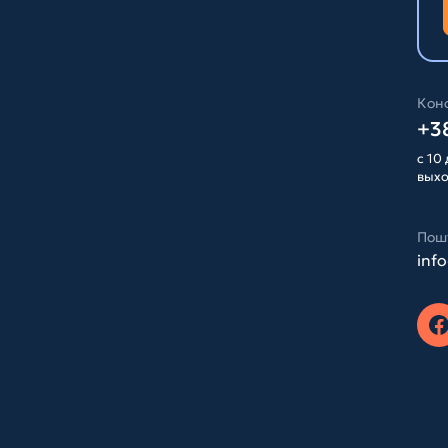
Конс
+38
с 10 
вых
Пош
inf