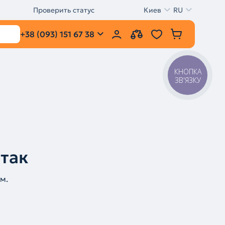
Проверить статус
Киев
RU
+38 (093) 151 67 38
КНОПКА
ЗВ'ЯЗКУ
 так
м.