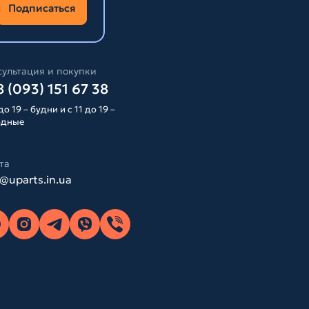
Подписаться
ультация и покупки
 (093) 151 67 38
до 19 – будни и с 11 до 19 –
одные
та
o@uparts.in.ua