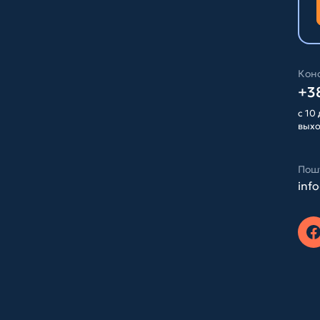
Конс
+38
с 10 
вых
Пош
inf