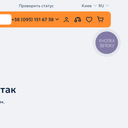
Проверить статус
Киев
RU
+38 (093) 151 67 38
КНОПКА
ЗВ'ЯЗКУ
 так
м.