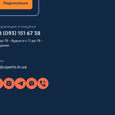
Подписаться
ультация и покупки
 (093) 151 67 38
до 19 – будни и с 11 до 19 –
одные
та
o@uparts.in.ua