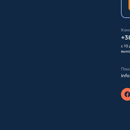
Конс
+38
с 10 
вых
Пош
inf