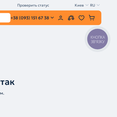
Проверить статус
Киев
RU
+38 (093) 151 67 38
КНОПКА
ЗВ'ЯЗКУ
 так
м.