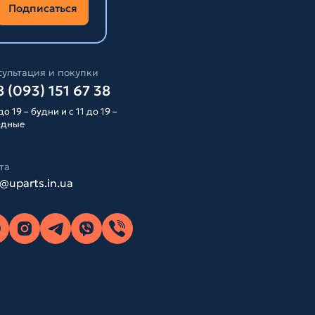
Подписаться
ультация и покупки
 (093) 151 67 38
до 19 – будни и с 11 до 19 –
одные
та
o@uparts.in.ua