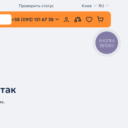
Проверить статус
Киев
RU
+38 (093) 151 67 38
КНОПКА
ЗВ'ЯЗКУ
 так
м.