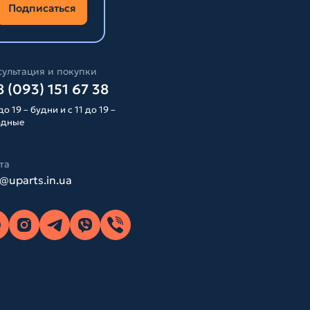
Подписаться
ультация и покупки
 (093) 151 67 38
до 19 – будни и с 11 до 19 –
одные
та
o@uparts.in.ua