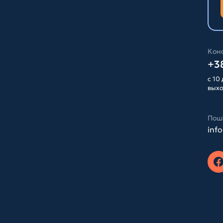
Конс
+38
с 10 
вых
Пош
inf