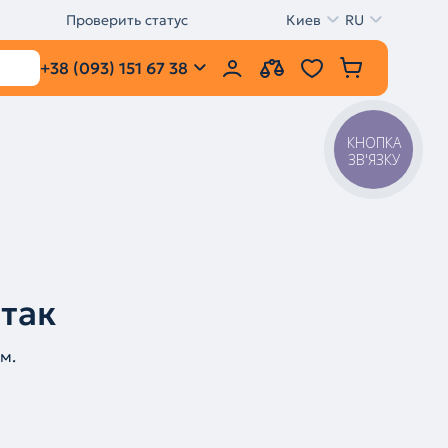
Проверить статус
Киев
RU
+38 (093) 151 67 38
КНОПКА
ЗВ'ЯЗКУ
 так
м.