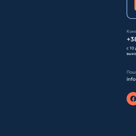
Конс
+38
с 10 
вых
Пош
inf