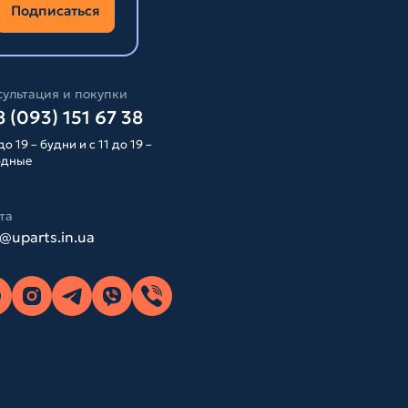
Подписаться
ультация и покупки
 (093) 151 67 38
до 19 – будни и с 11 до 19 –
одные
та
o@uparts.in.ua