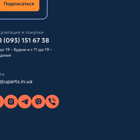
Подписаться
ультация и покупки
 (093) 151 67 38
до 19 – будни и с 11 до 19 –
одные
та
o@uparts.in.ua