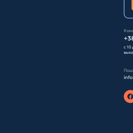
Конс
+38
с 10 
вых
Пош
inf