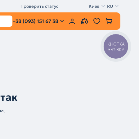
Проверить статус
Киев
RU
+38 (093) 151 67 38
КНОПКА
ЗВ'ЯЗКУ
 так
м.