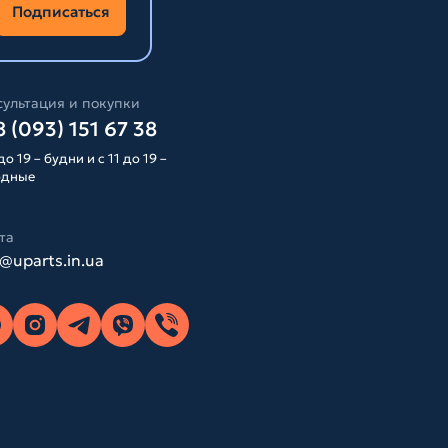
Подписаться
ультация и покупки
 (093) 151 67 38
до 19 – будни и с 11 до 19 –
одные
та
o@uparts.in.ua