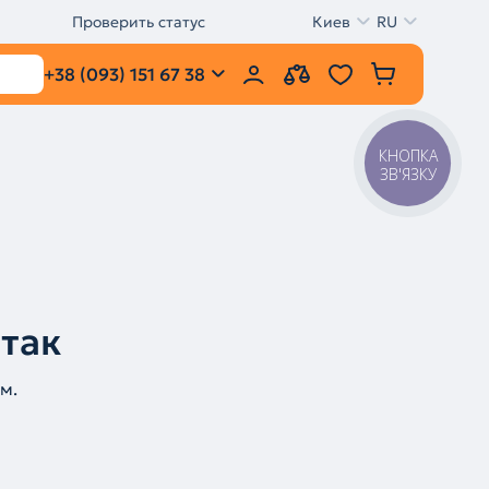
Проверить статус
Киев
RU
+38 (093) 151 67 38
КНОПКА
ЗВ'ЯЗКУ
 так
м.