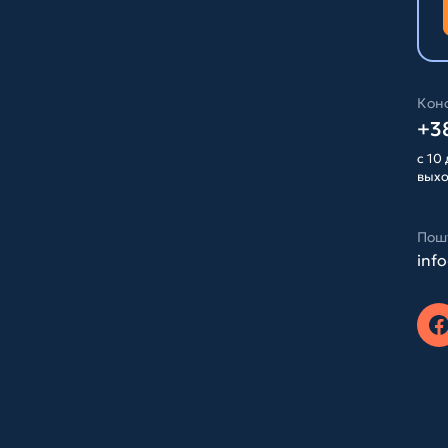
Конс
+38
с 10 
вых
Пош
inf