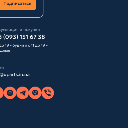
Подписаться
ультация и покупки
 (093) 151 67 38
до 19 – будни и с 11 до 19 –
одные
та
o@uparts.in.ua