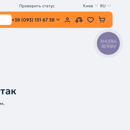
Проверить статус
Киев
RU
+38 (093) 151 67 38
КНОПКА
ЗВ'ЯЗКУ
 так
м.