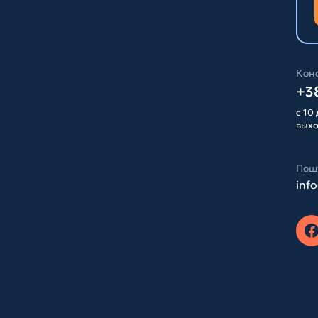
Конс
+38
с 10 
вых
Пош
inf