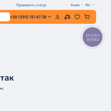
Проверить статус
Киев
RU
+38 (093) 151 67 38
КНОПКА
ЗВ'ЯЗКУ
 так
м.