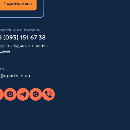
Подписаться
ультация и покупки
 (093) 151 67 38
до 19 – будни и с 11 до 19 –
одные
та
o@uparts.in.ua