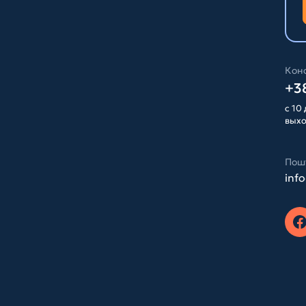
Конс
+38
с 10 
вых
Пош
inf