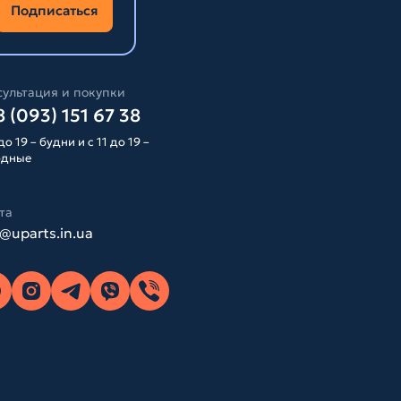
Подписаться
ультация и покупки
 (093) 151 67 38
до 19 – будни и с 11 до 19 –
одные
та
o@uparts.in.ua