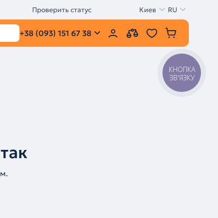
Проверить статус
Киев
RU
+38 (093) 151 67 38
КНОПКА
ЗВ'ЯЗКУ
 так
м.