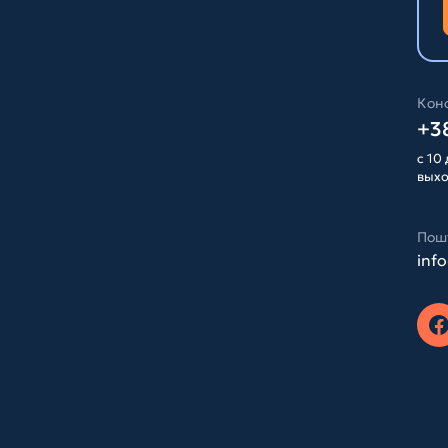
Конс
+38
с 10 
вых
Пош
inf