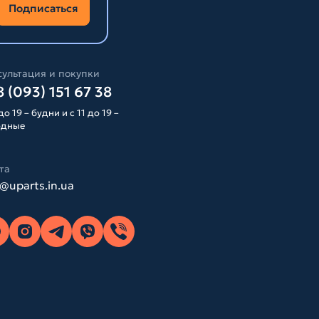
Подписаться
ультация и покупки
 (093) 151 67 38
до 19 – будни и с 11 до 19 –
одные
та
o@uparts.in.ua