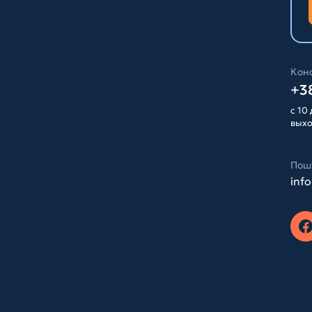
Конс
+38
с 10 
вых
Пош
inf