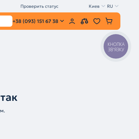
Проверить статус
Киев
RU
+38 (093) 151 67 38
КНОПКА
ЗВ'ЯЗКУ
 так
м.