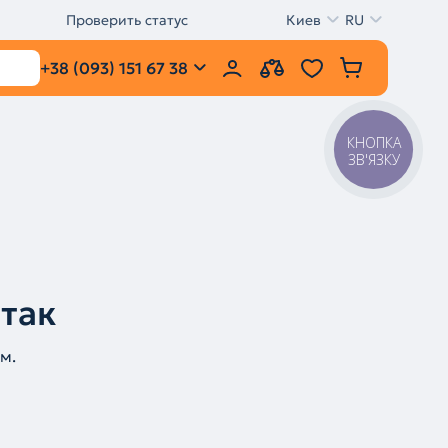
Проверить статус
Киев
RU
+38 (093) 151 67 38
КНОПКА
ЗВ'ЯЗКУ
 так
м.