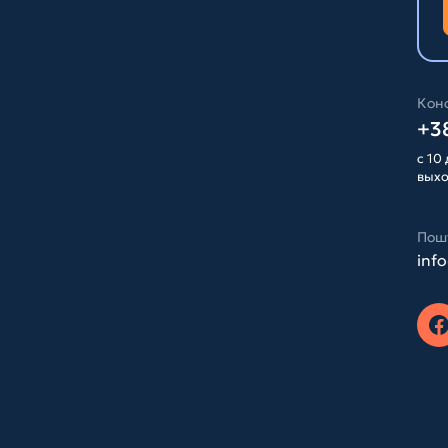
Конс
+38
с 10 
вых
Пош
inf