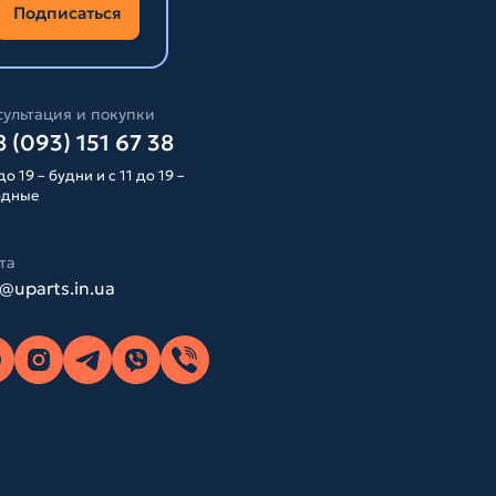
Подписаться
ультация и покупки
 (093) 151 67 38
до 19 – будни и с 11 до 19 –
одные
та
o@uparts.in.ua