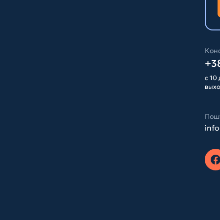
Конс
+38
с 10 
вых
Пош
inf