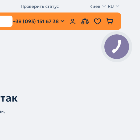
Проверить статус
Киев
RU
+38 (093) 151 67 38
 так
м.