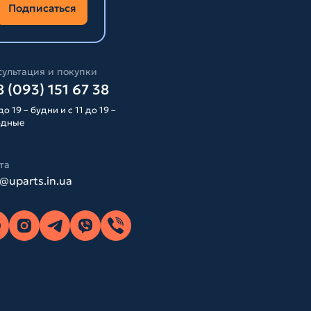
Подписаться
ультация и покупки
 (093) 151 67 38
до 19 – будни и с 11 до 19 –
одные
та
o@uparts.in.ua