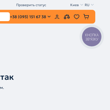
Проверить статус
Киев
RU
+38 (093) 151 67 38
КНОПКА
ЗВ'ЯЗКУ
 так
м.