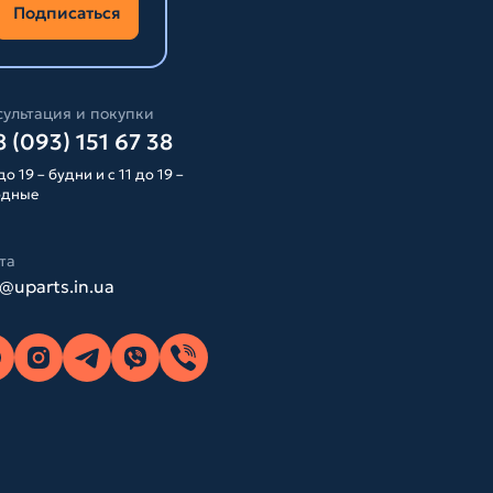
Подписаться
ультация и покупки
 (093) 151 67 38
до 19 – будни и с 11 до 19 –
одные
та
o@uparts.in.ua