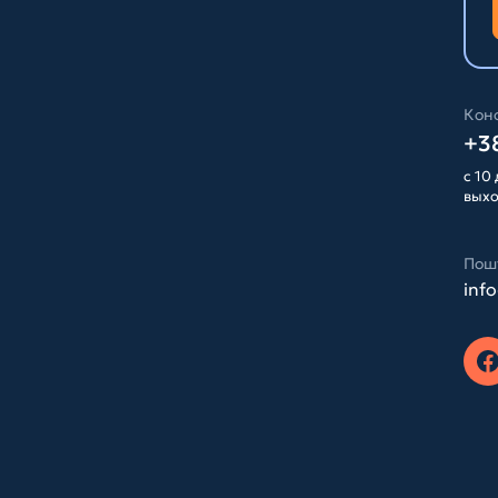
Конс
+38
с 10 
вых
Пош
inf