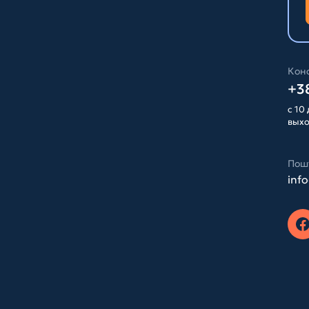
Конс
+38
с 10 
вых
Пош
inf