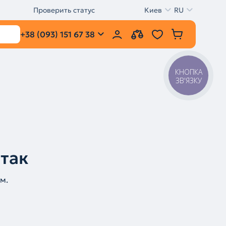
Проверить статус
Киев
RU
+38 (093) 151 67 38
КНОПКА
ЗВ'ЯЗКУ
 так
м.