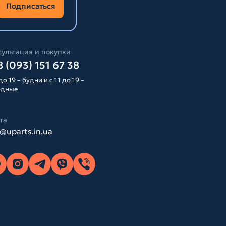
Подписаться
ультация и покупки
 (093) 151 67 38
до 19 – будни и с 11 до 19 –
одные
та
o@uparts.in.ua