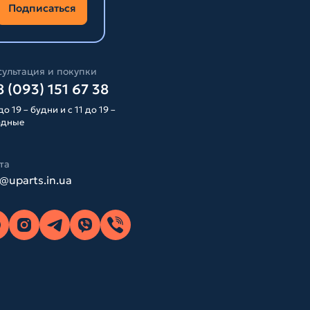
Подписаться
ультация и покупки
 (093) 151 67 38
до 19 – будни и с 11 до 19 –
одные
та
o@uparts.in.ua