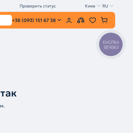
Проверить статус
Киев
RU
+38 (093) 151 67 38
КНОПКА
ЗВ'ЯЗКУ
 так
м.