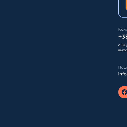
Конс
+38
с 10 
вых
Пош
inf