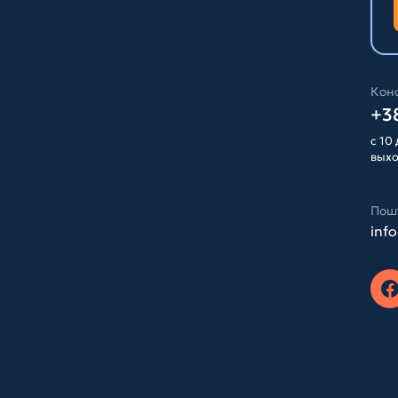
Конс
+38
с 10 
вых
Пош
inf