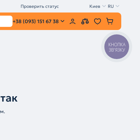
Проверить статус
Киев
RU
+38 (093) 151 67 38
КНОПКА
ЗВ'ЯЗКУ
 так
м.