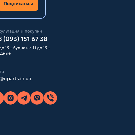
Подписаться
ультация и покупки
 (093) 151 67 38
до 19 – будни и с 11 до 19 –
одные
та
o@uparts.in.ua