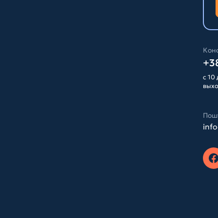
Конс
+38
с 10 
вых
Пош
inf