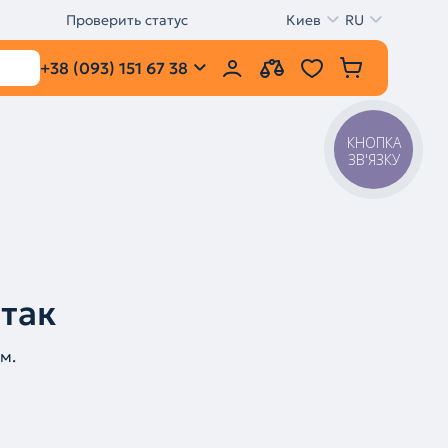
Проверить статус
Киев
RU
+38 (093) 151 67 38
КНОПКА
ЗВ'ЯЗКУ
 так
м.