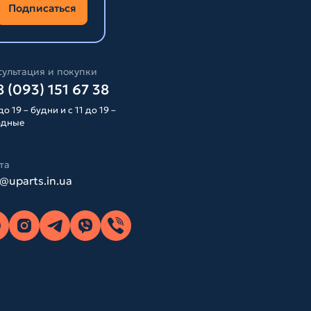
Подписаться
ультация и покупки
 (093) 151 67 38
до 19 – будни и с 11 до 19 –
одные
та
o@uparts.in.ua