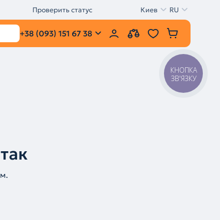
Проверить статус
Киев
RU
+38 (093) 151 67 38
КНОПКА
ЗВ'ЯЗКУ
 так
м.