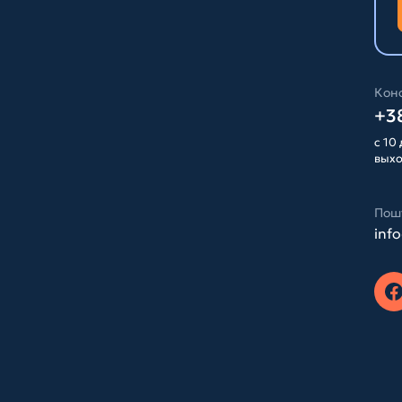
Конс
+38
с 10 
вых
Пош
inf