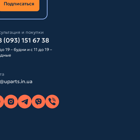
Подписаться
ультация и покупки
 (093) 151 67 38
до 19 – будни и с 11 до 19 –
одные
та
o@uparts.in.ua