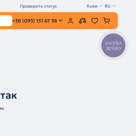
Проверить статус
Киев
RU
+38 (093) 151 67 38
КНОПКА
ЗВ'ЯЗКУ
 так
м.