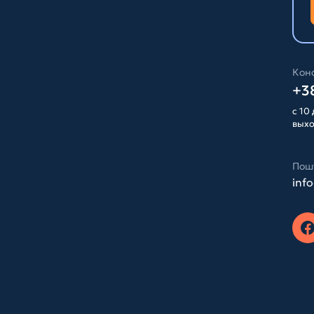
Конс
+38
с 10 
вых
Пош
inf