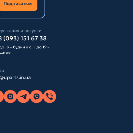
Подписаться
ультация и покупки
 (093) 151 67 38
до 19 – будни и с 11 до 19 –
одные
та
o@uparts.in.ua