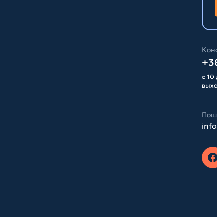
Конс
+38
с 10 
вых
Пош
inf