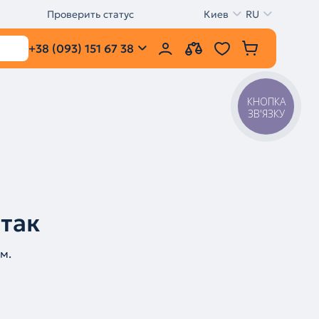
Проверить статус
Киев
RU
+38 (093) 151 67 38
КНОПКА
ЗВ'ЯЗКУ
 так
м.