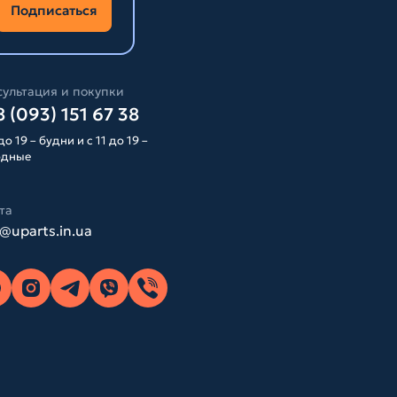
Подписаться
ультация и покупки
 (093) 151 67 38
до 19 – будни и с 11 до 19 –
одные
та
o@uparts.in.ua