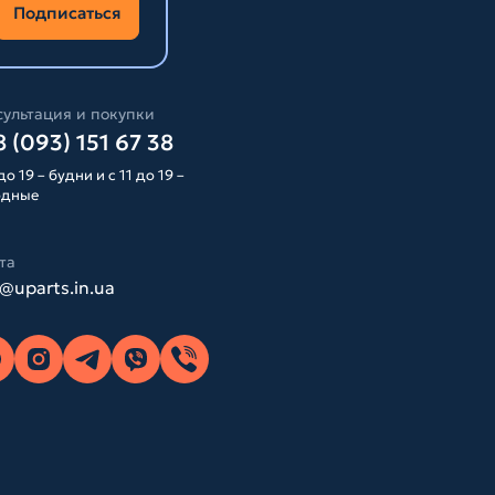
Подписаться
ультация и покупки
 (093) 151 67 38
до 19 – будни и с 11 до 19 –
одные
та
o@uparts.in.ua