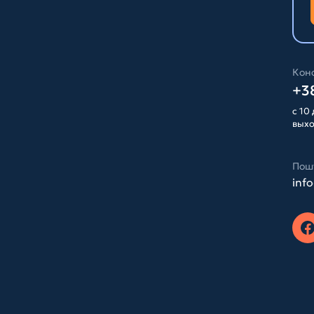
Конс
+38
с 10 
вых
Пош
inf