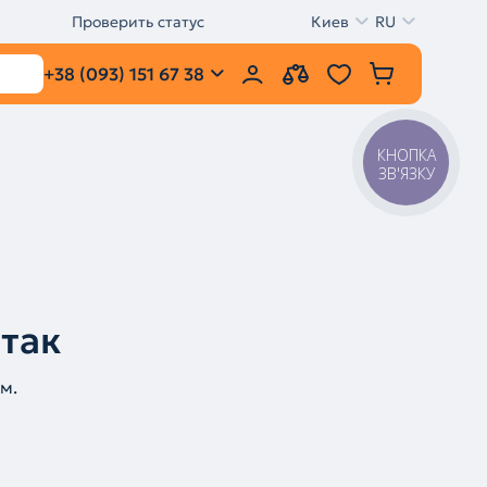
Проверить статус
Киев
RU
+38 (093) 151 67 38
КНОПКА
ЗВ'ЯЗКУ
 так
м.