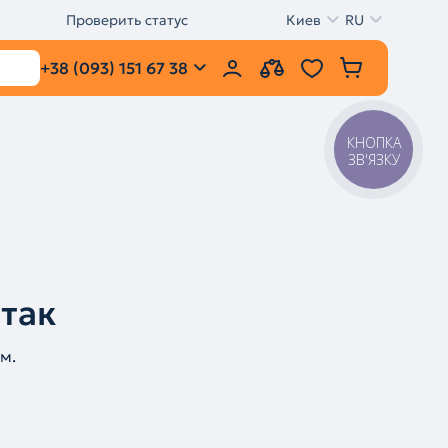
Проверить статус
Киев
RU
+38 (093) 151 67 38
КНОПКА
ЗВ'ЯЗКУ
 так
м.