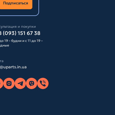
Подписаться
ультация и покупки
 (093) 151 67 38
до 19 – будни и с 11 до 19 –
одные
та
o@uparts.in.ua