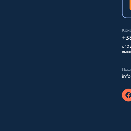
Конс
+38
с 10 
вых
Пош
inf