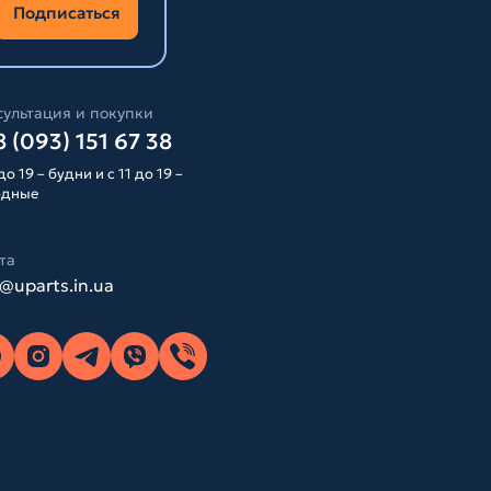
Подписаться
ультация и покупки
 (093) 151 67 38
до 19 – будни и с 11 до 19 –
одные
та
o@uparts.in.ua