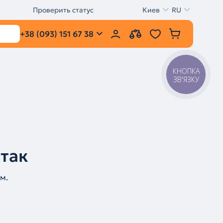
Проверить статус
Киев
RU
+38 (093) 151 67 38
КНОПКА
ЗВ'ЯЗКУ
 так
м.