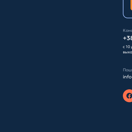
Конс
+38
с 10 
вых
Пош
inf