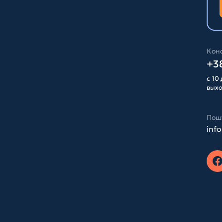
Конс
+38
с 10 
вых
Пош
inf