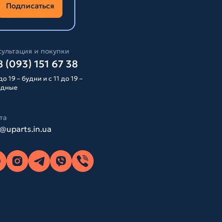
Подписаться
ультация и покупки
 (093) 151 67 38
до 19 – будни и с 11 до 19 –
одные
та
o@uparts.in.ua