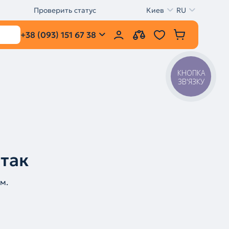
Проверить статус
Киев
RU
+38 (093) 151 67 38
КНОПКА
ЗВ'ЯЗКУ
 так
м.