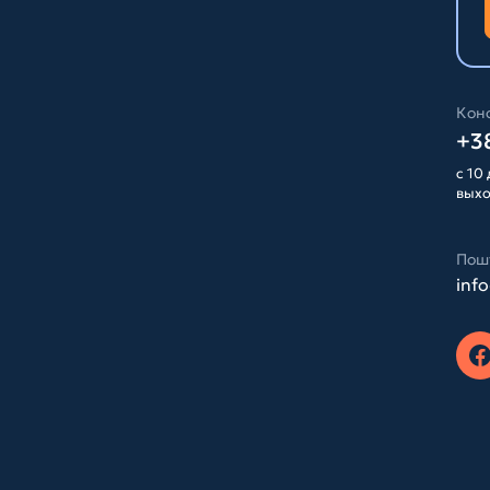
Конс
+38
с 10 
вых
Пош
inf