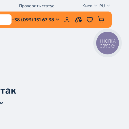
Проверить статус
Киев
RU
+38 (093) 151 67 38
КНОПКА
ЗВ'ЯЗКУ
 так
м.