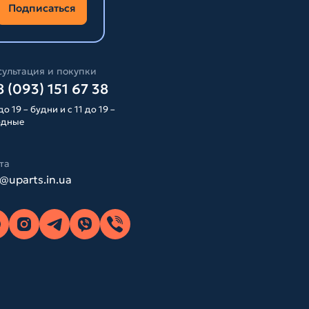
Подписаться
ультация и покупки
 (093) 151 67 38
до 19 – будни и с 11 до 19 –
одные
та
o@uparts.in.ua