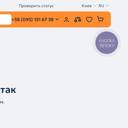
Проверить статус
Киев
RU
+38 (093) 151 67 38
КНОПКА
ЗВ'ЯЗКУ
 так
м.