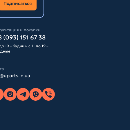
Подписаться
ультация и покупки
 (093) 151 67 38
до 19 – будни и с 11 до 19 –
одные
та
o@uparts.in.ua