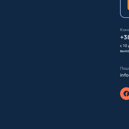
Конс
+38
с 10 
вых
Пош
inf