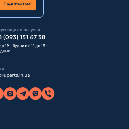
Подписаться
ультация и покупки
 (093) 151 67 38
до 19 – будни и с 11 до 19 –
одные
та
o@uparts.in.ua