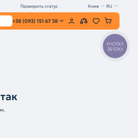
Проверить статус
Киев
RU
+38 (093) 151 67 38
КНОПКА
ЗВ'ЯЗКУ
 так
м.