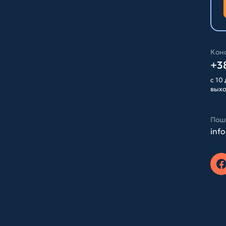
Конс
+38
с 10 
вых
Пош
inf