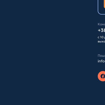
Конс
+38
с 10 
вых
Пош
inf