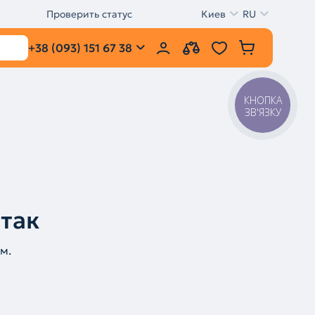
Проверить статус
Киев
RU
+38 (093) 151 67 38
КНОПКА
ЗВ'ЯЗКУ
 так
м.