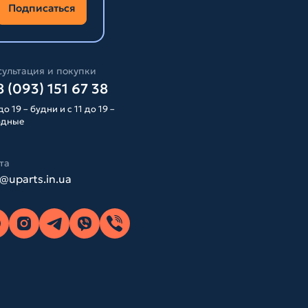
Подписаться
ультация и покупки
 (093) 151 67 38
до 19 – будни и с 11 до 19 –
одные
та
o@uparts.in.ua