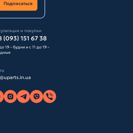
Подписаться
ультация и покупки
 (093) 151 67 38
до 19 – будни и с 11 до 19 –
одные
та
o@uparts.in.ua