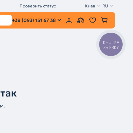
Проверить статус
Киев
RU
+38 (093) 151 67 38
КНОПКА
ЗВ'ЯЗКУ
 так
м.