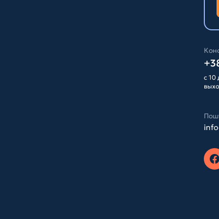
Конс
+38
с 10 
вых
Пош
inf