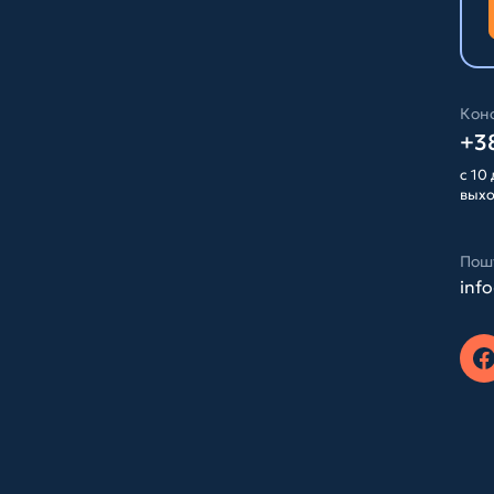
Конс
+38
с 10 
вых
Пош
inf