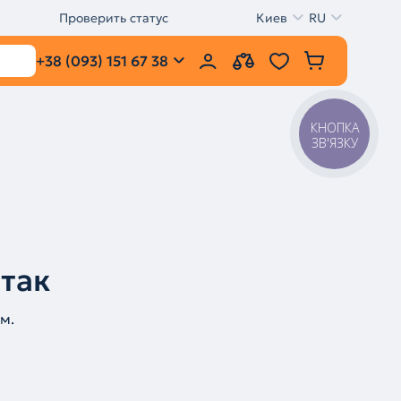
Проверить статус
Киев
RU
+38 (093) 151 67 38
КНОПКА
ЗВ'ЯЗКУ
 так
м.