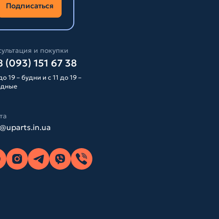
Подписаться
ультация и покупки
 (093) 151 67 38
до 19 – будни и с 11 до 19 –
одные
та
o@uparts.in.ua