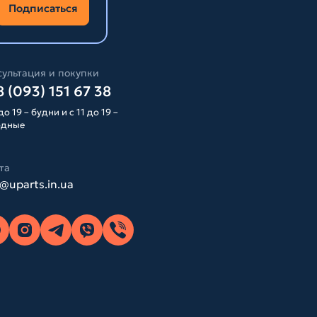
Подписаться
ультация и покупки
 (093) 151 67 38
до 19 – будни и с 11 до 19 –
одные
та
o@uparts.in.ua