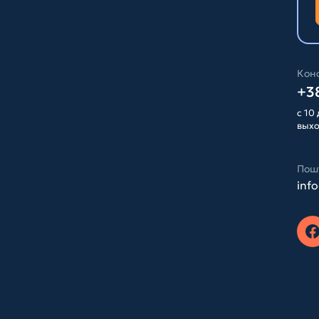
Конс
+38
с 10 
вых
Пош
inf