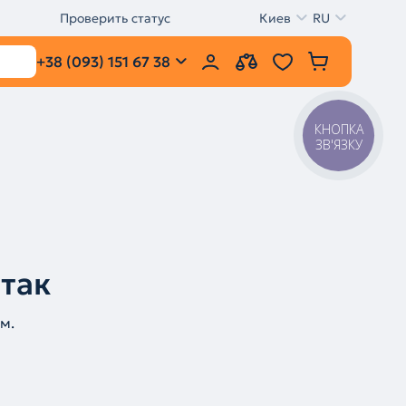
Проверить статус
Киев
RU
+38 (093) 151 67 38
КНОПКА
ЗВ'ЯЗКУ
 так
м.