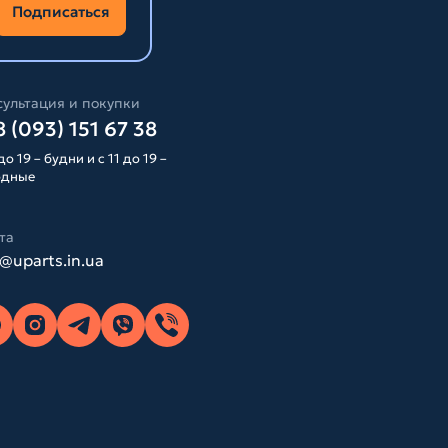
Подписаться
ультация и покупки
 (093) 151 67 38
до 19 – будни и с 11 до 19 –
одные
та
o@uparts.in.ua