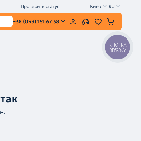
Проверить статус
Киев
RU
+38 (093) 151 67 38
КНОПКА
ЗВ'ЯЗКУ
 так
м.