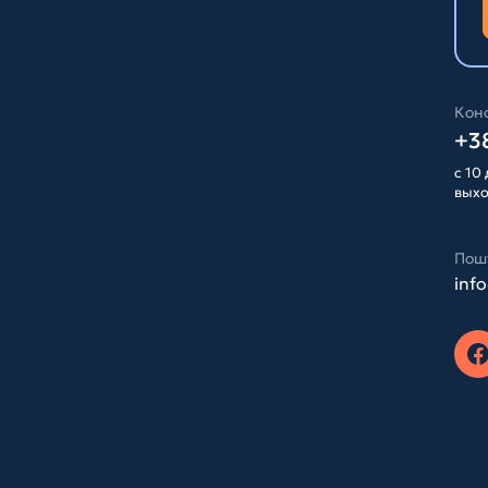
Конс
+38
с 10 
вых
Пош
inf