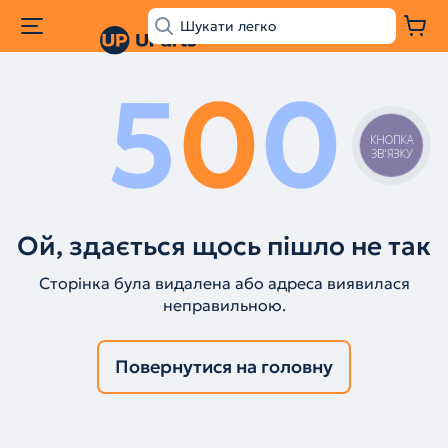
5
0
0
КНОПКА
ЗВ'ЯЗКУ
Ой, здається щось пішло не так
Сторінка була видалена або адреса виявилася
неправильною.
Повернутися на головну