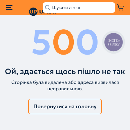
5
0
0
КНОПКА
ЗВ'ЯЗКУ
Ой, здається щось пішло не так
Сторінка була видалена або адреса виявилася
неправильною.
Повернутися на головну