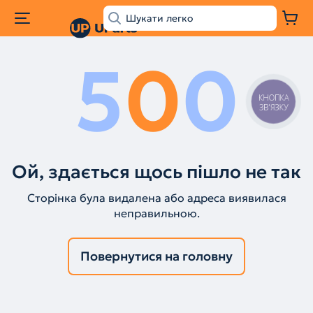
5
0
0
КНОПКА
ЗВ'ЯЗКУ
Ой, здається щось пішло не так
Сторінка була видалена або адреса виявилася
неправильною.
Повернутися на головну